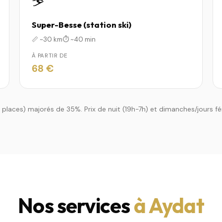
⛷️
Super-Besse (station ski)
📏 ~30 km
⏱️ ~40 min
À PARTIR DE
68 €
7 places) majorés de 35%. Prix de nuit (19h-7h) et dimanches/jours fé
Nos services
à Aydat