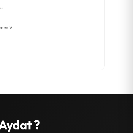
es
edes V
Aydat ?