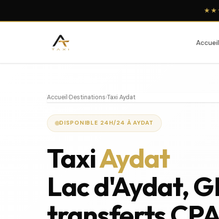
★★
Accueil
Accueil
›
Destinations
›
Taxi Aydat
DISPONIBLE 24H/24 À AYDAT
Taxi
Aydat
Lac d'Aydat, 
transferts CP