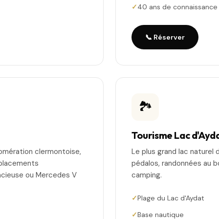
40 ans de connaissance 
📞 Réserver
🏞️
Tourisme Lac d'Ayd
lomération clermontoise,
Le plus grand lac naturel 
éplacements
pédalos, randonnées au bo
encieuse ou Mercedes V
camping.
Plage du Lac d'Aydat
Base nautique