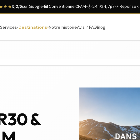
★★★
5,0/5
sur Google
•
🏥 Conventionné CPAM
•
🕐 24h/24, 7j/7
•
⚡ Réponse < 
Services
Destinations
Notre histoire
Avis ⭐
FAQ
Blog
GR30 &
AM