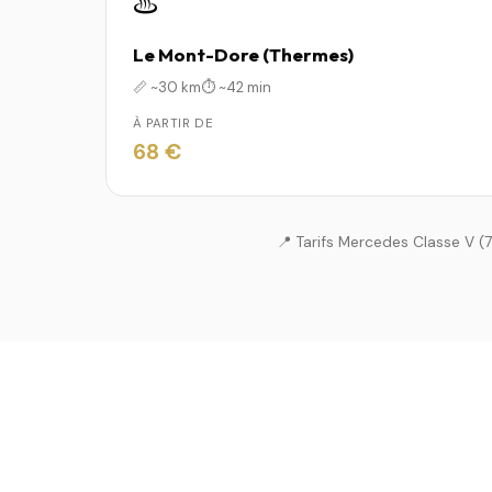
♨️
Le Mont-Dore (Thermes)
📏 ~30 km
⏱️ ~42 min
À PARTIR DE
68 €
📍 Tarifs Mercedes Classe V (