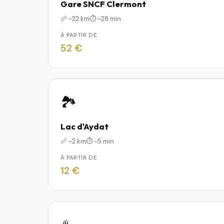
Gare SNCF Clermont
📏 ~22 km
⏱️ ~28 min
À PARTIR DE
52 €
🏞️
Lac d'Aydat
📏 ~2 km
⏱️ ~5 min
À PARTIR DE
12 €