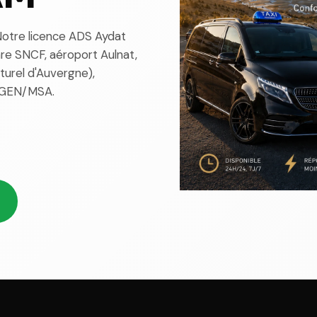
Notre licence ADS Aydat
gare SNCF, aéroport Aulnat,
turel d'Auvergne),
MGEN/MSA.