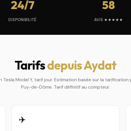
24/7
58
DISPONIBILITÉ
AVIS ★★★★★
Tarifs
depuis Aydat
en Tesla Model Y, tarif jour. Estimation basée sur la tarificatio
Puy-de-Dôme. Tarif définitif au compteur.
✈️