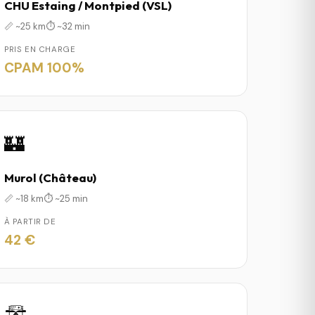
CHU Estaing / Montpied (VSL)
📏 ~25 km
⏱️ ~32 min
PRIS EN CHARGE
CPAM 100%
🏰
Murol (Château)
📏 ~18 km
⏱️ ~25 min
À PARTIR DE
42 €