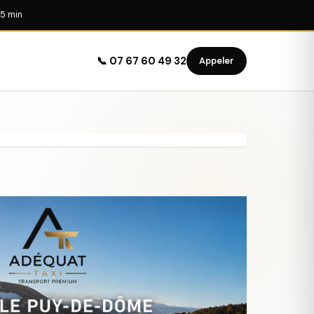
5 min
📞 07 67 60 49 32
Appeler