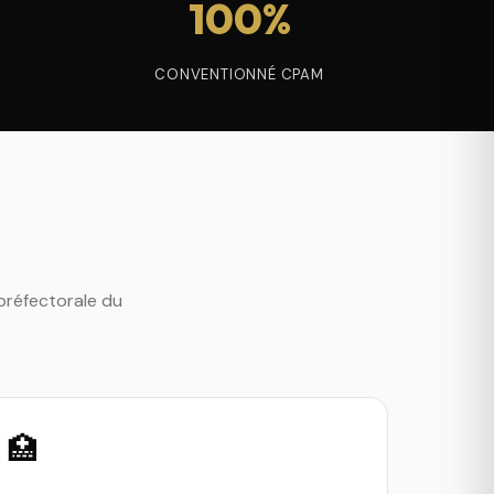
100%
CONVENTIONNÉ CPAM
n préfectorale du
🏥