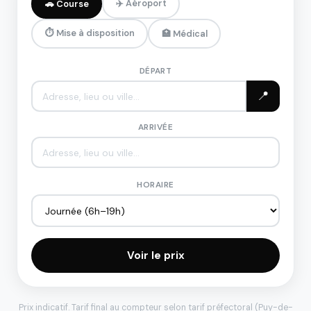
✈️ Aéroport
🚗 Course
⏱️ Mise à disposition
🏥 Médical
DÉPART
📍
ARRIVÉE
HORAIRE
Voir le prix
Prix indicatif. Tarif final au compteur selon tarif préfectoral (Puy-de-