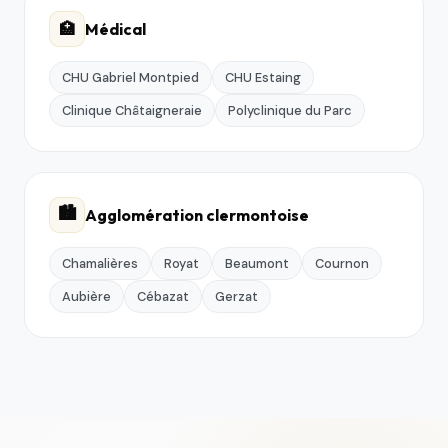
🏥
Médical
CHU Gabriel Montpied
CHU Estaing
Clinique Châtaigneraie
Polyclinique du Parc
🏙️
Agglomération clermontoise
Chamalières
Royat
Beaumont
Cournon
Aubière
Cébazat
Gerzat