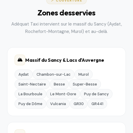
📍 COUVERTURE
Zones desservies
Adéquat Taxi intervient sur le massif du Sancy (Aydat,
Rochefort-Montagne, Murol) et au-delà.
🏔️
Massif du Sancy & Lacs d'Auvergne
Aydat
Chambon-sur-Lac
Murol
Saint-Nectaire
Besse
Super-Besse
La Bourboule
Le Mont-Dore
Puy de Sancy
Puy de Dôme
Vulcania
GR30
GR441