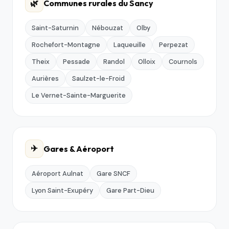
🌿
Communes rurales du Sancy
Saint-Saturnin
Nébouzat
Olby
Rochefort-Montagne
Laqueuille
Perpezat
Theix
Pessade
Randol
Olloix
Cournols
Aurières
Saulzet-le-Froid
Le Vernet-Sainte-Marguerite
✈️
Gares & Aéroport
Aéroport Aulnat
Gare SNCF
Lyon Saint-Exupéry
Gare Part-Dieu