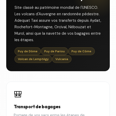
Site classé au patrimoine mondial de l'UNESCO.
Les volcans d'Auvergne en randonnée pédestre.
Adequat Taxi assure vos transferts depuis Aydat,
Rochefort-Montagne, Orcival, Nébouzat et
Murol, ainsi que la navette de vos bagages entre
les étapes.
Puy de Dôme
Puy de Pariou
Puy de Côme
Volcan de Lemptégy
Vulcania
🎒
Transport de bagages
Portage de vos sacs entre les étapes de