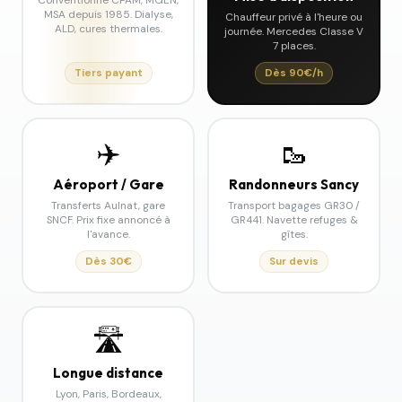
MSA depuis 1985. Dialyse,
Chauffeur privé à l'heure ou
ALD, cures thermales.
journée. Mercedes Classe V
7 places.
Tiers payant
Dès 90€/h
✈️
🥾
Aéroport / Gare
Randonneurs Sancy
Transferts Aulnat, gare
Transport bagages GR30 /
SNCF. Prix fixe annoncé à
GR441. Navette refuges &
l'avance.
gîtes.
Dès 30€
Sur devis
🛣️
Longue distance
Lyon, Paris, Bordeaux,