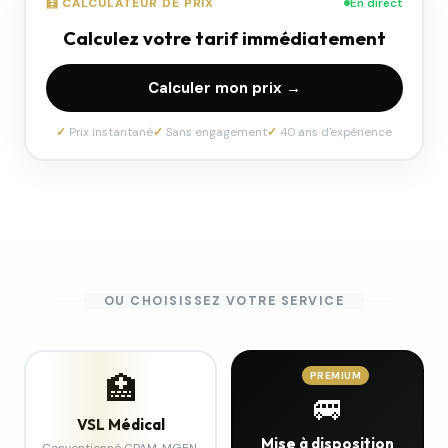
🧮 CALCULATEUR DE PRIX
En direct
Calculez votre tarif immédiatement
Calculer mon prix →
Prix instantané
Sans engagement
40 ans d'expérience
OU CHOISISSEZ VOTRE SERVICE
🏥
PREMIUM
🚐
VSL Médical
Mise à disposition
Conventionné CPAM, MGEN,